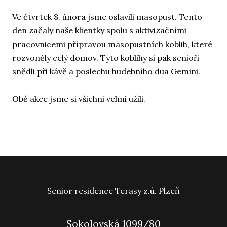
Ve čtvrtek 8. února jsme oslavili masopust. Tento
den začaly naše klientky spolu s aktivizačními
pracovnicemi přípravou masopustních koblih, které
rozvoněly celý domov. Tyto koblihy si pak senioři
snědli při kávě a poslechu hudebního dua Gemini.
Obě akce jsme si všichni velmi užili.
Senior residence Terasy z.ú. Plzeň
Sokolovská 1099/80