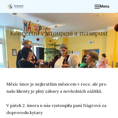
Menu
ÚVO
O NÁ
PRO 
Koncertní vystoupení a masopust
FOTO
DĚNÍ
Únor 12, 2024
IN
DOK
KON
Měsíc únor je nejkratším měsícem v roce, ale pro
ŽÁ
naše klienty je plný zábavy a nevšedních zážitků.
V pátek 2. února u nás vystoupila paní Nágrová za
doprovodu kytary.