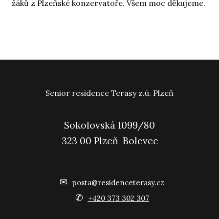
žáků z Plzeňské konzervatoře. Všem moc děkujeme.
Senior residence Terasy z.ú. Plzeň
Sokolovská 1099/80
323 00 Plzeň-Bolevec
✉
posta@residenceterasy.cz
✆
+420 373 302 307