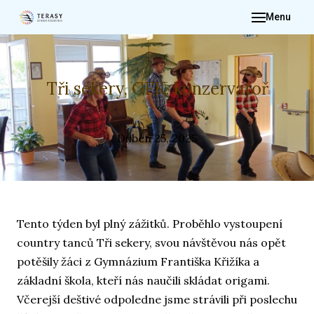
Menu
ÚVO
O NÁ
PRO 
Tři sekery, GFK, konzervatoř
FOTO
DĚNÍ
Duben 25, 2025
IN
DOK
KON
Tento týden byl plný zážitků. Proběhlo vystoupení
ŽÁ
country tanců Tři sekery, svou návštěvou nás opět
potěšily žáci z Gymnázium Františka Křižíka a
základní škola, kteří nás naučili skládat origami.
Včerejší deštivé odpoledne jsme strávili při poslechu