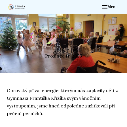
Menu
ÚVO
O NÁ
PRO 
Vánoční besídka
FOTO
DĚNÍ
Prosinec 11, 2025
IN
DOK
KON
Obrovský příval energie, kterým nás zaplavily děti z
ŽÁ
Gymnázia Františka Křižíka svým vánočním
vystoupením, jsme hned odpoledne zužitkovali při
pečení perníčků.