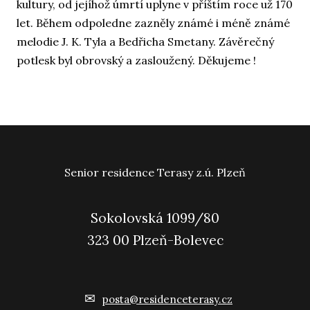
kultury, od jejíhož úmrtí uplyne v příštím roce už 170
let. Během odpoledne zazněly známé i méně známé
melodie J. K. Tyla a Bedřicha Smetany. Závěrečný
potlesk byl obrovský a zasloužený. Děkujeme !
Senior residence Terasy z.ú. Plzeň
Sokolovská 1099/80
323 00 Plzeň-Bolevec
✉
posta@residenceterasy.cz