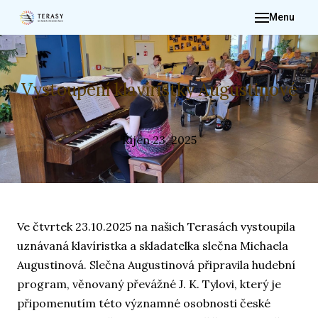
Menu
ÚVO
O NÁ
PRO 
Vystoupení klavíristky Augustinové
FOTO
DĚNÍ
Říjen 23, 2025
IN
DOK
KON
Ve čtvrtek 23.10.2025 na našich Terasách vystoupila
ŽÁ
uznávaná klavíristka a skladatelka slečna Michaela
Augustinová. Slečna Augustinová připravila hudební
program, věnovaný převážné J. K. Tylovi, který je
připomenutím této významné osobnosti české